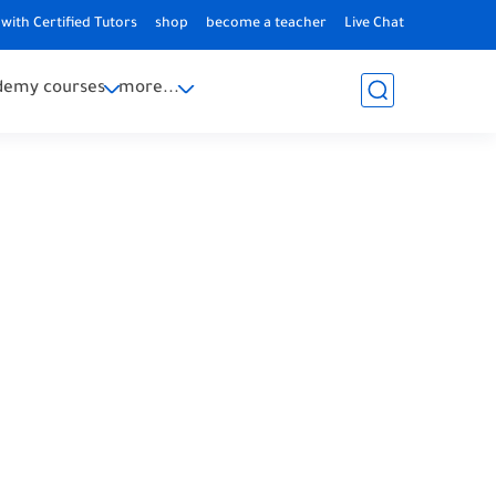
with Certified Tutors
shop
become a teacher
Live Chat
demy courses
more...