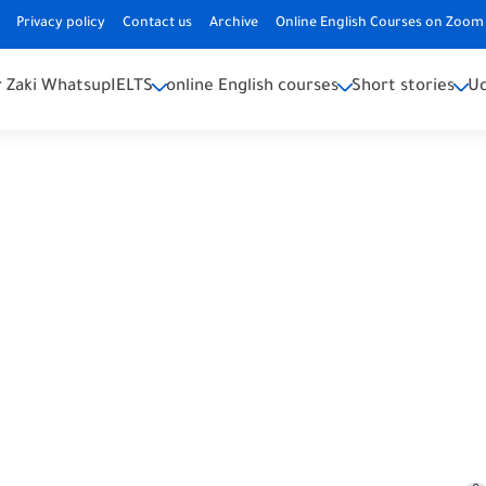
Privacy policy
Contact us
Archive
Online English Courses on Zoom 
 Zaki Whatsup
IELTS
online English courses
Short stories
U