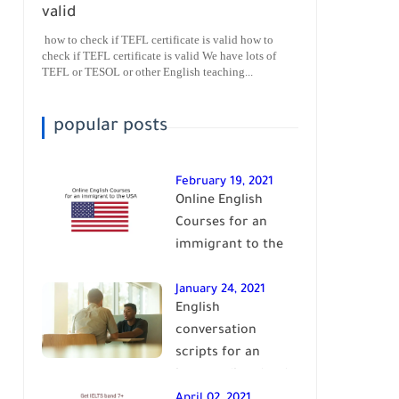
valid
how to check if TEFL certificate is valid how to
check if TEFL certificate is valid We have lots of
TEFL or TESOL or other English teaching...
popular posts
February 19, 2021
Online English
Courses for an
immigrant to the
USA| learn English
January 24, 2021
English
conversation
scripts for an
intermediate level
of English| learn
April 02, 2021