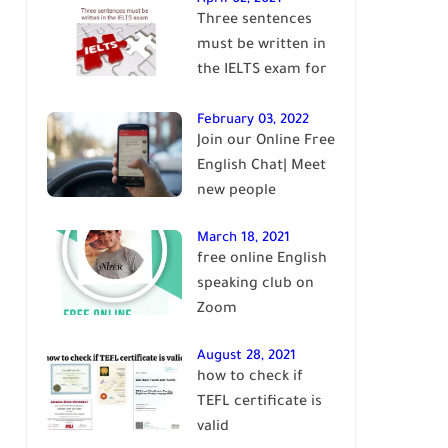
Three sentences
English
must be written in
the IELTS exam for
Band 7+
February 03, 2022
Join our Online Free
English Chat| Meet
new people
March 18, 2021
free online English
speaking club on
Zoom
August 28, 2021
how to check if
TEFL certificate is
valid