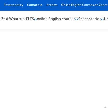
Privacy policy
Contact us
Archive
Online English Courses on Zoom 
 Zaki Whatsup
IELTS
online English courses
Short stories
U