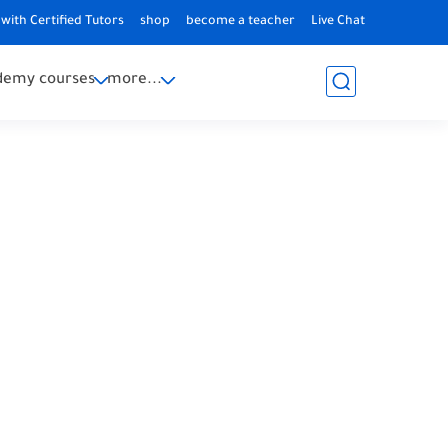
with Certified Tutors
shop
become a teacher
Live Chat
demy courses
more...