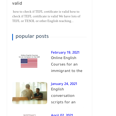
valid
how to check if TEFL certificate is valid how to
check if TEFL certificate is valid We have lots of
TEFL or TESOL or other English teaching...
popular posts
February 19, 2021
Online English
Courses for an
immigrant to the
USA| learn English
January 24, 2021
English
conversation
scripts for an
intermediate level
of English| learn
April 02, 2021