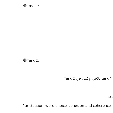
🛑Task 1: 
🛑Task 2: 
مش بس كدة فيه حاجات تانية هتتحاسب عليها زي Punctuation, word choice, cohesion and