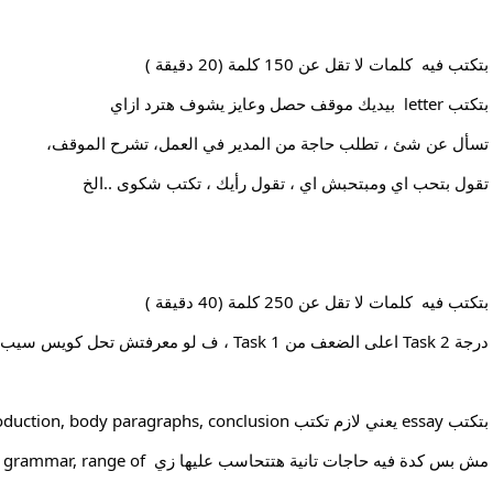
بتكتب فيه  كلمات لا تقل عن 150 كلمة (20 دقيقة )
بتكتب letter  بيديك موقف حصل وعايز يشوف هترد ازاي 
تسأل عن شئ ، تطلب حاجة من المدير في العمل، تشرح الموقف، 
تقول بتحب اي ومبتحبش اي ، تقول رأيك ، تكتب شكوى ..الخ 
بتكتب فيه  كلمات لا تقل عن 250 كلمة (40 دقيقة )
درجة Task 2 اعلى الضعف من Task 1 ، ف لو معرفتش تحل كويس سيب task 1 للاخر، وكمل في Task 2 
بتكتب essay يعني لازم تكتب introduction, body paragraphs, conclusion 
 coherence , grammar, range of 