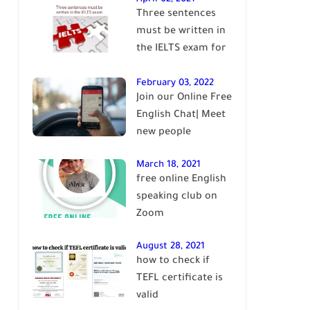
Three sentences
English
must be written in
the IELTS exam for
Band 7+
February 03, 2022
Join our Online Free
English Chat| Meet
new people
March 18, 2021
free online English
speaking club on
Zoom
August 28, 2021
how to check if
TEFL certificate is
valid